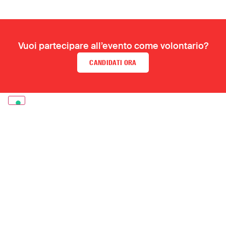
Vuoi partecipare all’evento come volontario?
CANDIDATI ORA
LA TUA SCATOLA DI BISCOTTI CI SOSTIENE
NELLE EMERGENZE
Da 50 anni salviamo vite nel
cuore dei
conflitti.
Garantire un intervento tempestivo in caso di